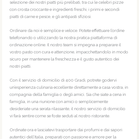
selezione dei nostri piatti più prelibati, tra cui le celebri pizze
con crosta croccante e ingredienti freschi, i primi e secondi
piatti di carne e pesce, e gli antipasti sfiziosi.
Ordinare da noi è semplice e veloce. Potete effettuare l’ordine
telefonando o utilizzando la nostra pratica piattaforma di
ordinazione online. Il nostro team si impegna a preparare il
vostro pasto con cura e attenzione, impacchettandolo in modo
sicuro per mantenere la freschezza e il gusto autentico dei
nostri piatti.
Con il servizio di domicilio di 400 Gradi, potrete godervi
un’esperienza culinaria eccellente direttamente a casa vostra, in
compagnia della famiglia o degli amici. Sia che siate a cena in
famiglia, in una riunione con amici o semplicemente
desideriate una serata rilassante, il nostro servizio di domicilio
vi farà sentire come se foste seduti al nostro ristorante.
Ordinate ora e lasciatevi trasportare dai profumi e dai sapori
autentici dell’Italia, preparati con passione e amore per la