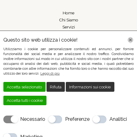
Home
Chi Siamo
Servizi
Galleria
Questo sito web utilizza i cookie!
Contatti
Utilizziamo i cookie per personalizzare contenuti ed annunci, per fornire
Contattaci
funzionalità dei social media e per analizzare il nostro traffico. Condividiamo
inoltre informazioni sul modo in cui utilizza il nostro sito con i nostri partner che si
occupano di analisi dei dati web, pubblicità e social media, i quali potrebbero
combinarle con altre informazioni che ha fornito loro o che hanno raccolto dal suo
Telefono: +390932757288
utilizzo dei loro servizi.
Leggi di più
Mail: gianniaquila@yahoo.com
Indirizzo: Viale Europa, 97016 Pozzallo RG, Italia
Accetta selezionato
Rifiuta
Informazioni sui cookie
Cookie Policy
|
Privacy Policy
Accetta tutti i cookie
Necessario
Preferenze
Analitici
Creato da
Local Web – Agenzia Web Marketing Milano
Copyrights ©
2023 400 Gradi Ristorante - Pizzeria
Marketing